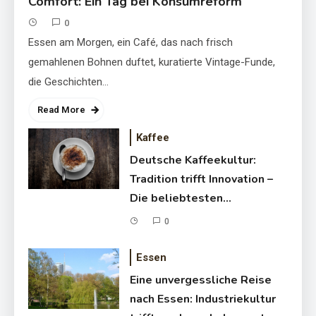
Comfort: Ein Tag bei Konsumreform
ihre Perfektionierung
0
Essen am Morgen, ein Café, das nach frisch
gemahlenen Bohnen duftet, kuratierte Vintage-Funde,
die Geschichten…
Read More
Kaffee
Deutsche Kaffeekultur:
Tradition trifft Innovation –
Die beliebtesten
Kaffeesorten und ihre
0
Eine unvergessliche Reise nach
Perfektionierung
Essen: Industriekultur trifft
Essen
moderne Lebensart
Eine unvergessliche Reise
nach Essen: Industriekultur