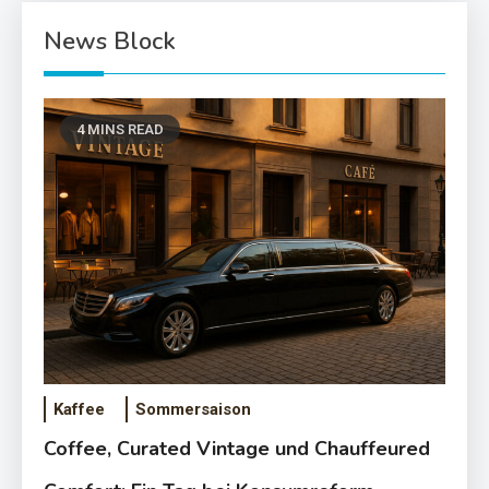
Chauffeured Comfort: Ein Tag bei
News Block
Konsumreform
4 MINS READ
Kaffee
Sommersaison
Deutsche Kaffeekultur: Tradition
trifft Innovation – Die
Coffee, Curated Vintage und Chauffeured
beliebtesten Kaffeesorten und