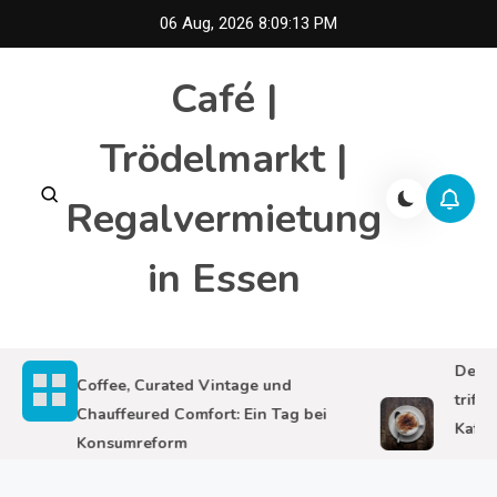
Skip
06 Aug, 2026
8:09:15 PM
to
content
Café |
Trödelmarkt |
Regalvermietung
in Essen
Deutsche
Coffee, Curated Vintage und
trifft I
Chauffeured Comfort: Ein Tag bei
Kaffeeso
Konsumreform
Perfekt