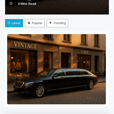
4 Mins Read
Transfers im Chauffeurfahrzeug mit samtigen Sitzen.
Dieser Tagesplan verbindet bewussten Stil, gutes Essen
und maximalen Komfort zu einem Erlebnis, das sich wie
Latest
Popular
Trending
ein kleiner City-Retreat anfühlt. 1) Sanfter Start:
Frühstück im Café von Konsumreform Beginnen…
Coffee, Curated Vintage und